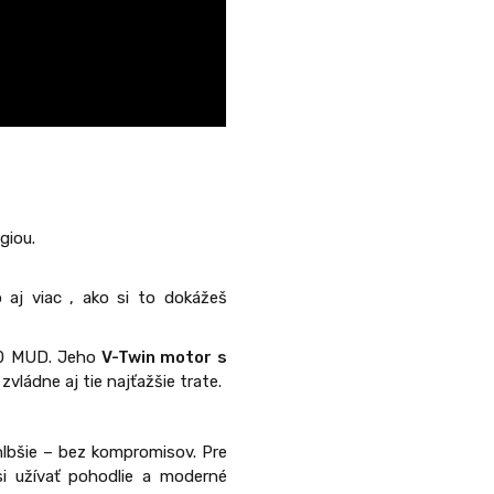
giou.
j viac , ako si to dokážeš
000 MUD. Jeho
V-Twin motor s
zvládne aj tie najťažšie trate.
 hlbšie – bez kompromisov. Pre
si užívať pohodlie a moderné