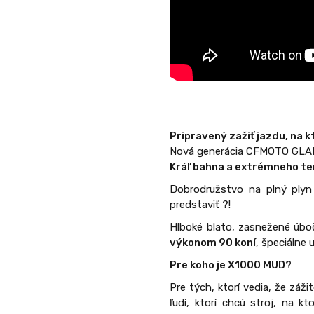
Pripravený zažiť jazdu, na
Nová generácia CFMOTO GLADI
Kráľ bahna a extrémneho te
Dobrodružstvo na plný ply
predstaviť ?!
Hlboké blato, zasnežené úboč
výkonom 90 koní
, špeciálne 
Pre koho je X1000 MUD?
Pre tých, ktorí vedia, že záž
ľudí, ktorí chcú stroj, na 