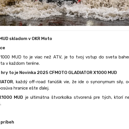
MUD skladom v OKR Moto
dce
0 MUD to je viac než ATV, je to tvoj vstup do sveta bahe
ota v každom teréne.
lá hry to je Novinka 2025 CFMOTO GLADIATOR X1000 MUD
IATOR
, každý off-road fanúšik vie, že ide o synonymum sily, 
posúva hranice ešte ďalej.
X1000 MUD
je ultimátna štvorkolka stvorená pre tých, ktorí 
.
 príbeh