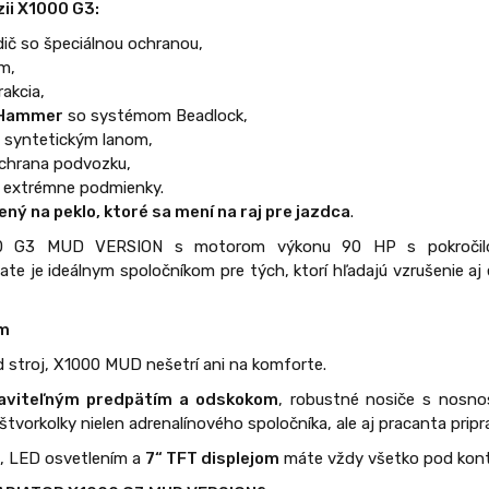
zii X1000 G3:
ič so špeciálnou ochranou,
m,
rakcia,
 Hammer
so systémom Beadlock,
o syntetickým lanom,
ochrana podvozku,
e extrémne podmienky.
ený na peklo, ktoré sa mení na raj pre jazdca
.
 G3 MUD VERSION s motorom výkonu 90 HP s pokročilou
ate je ideálnym spoločníkom pre tých, ktorí hľadajú vzrušenie a
om
ad stroj, X1000 MUD nešetrí ani na komforte.
taviteľným predpätím a odskokom
, robustné nosiče s nosn
 štvorkolky nielen adrenalínového spoločníka, ale aj pracanta pri
g
, LED osvetlením a
7“ TFT displejom
máte vždy všetko pod kont