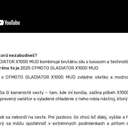
 ktorú nezabudneš?
ATOR X1000 MUD kombinuje brutálnu silu s luxusom a technoló
rénu to je
2025 CFMOTO GLADIATOR X1000 MUD
n s CFMOTO GLADIATOR X1000 MUD zvládne všetko a možno a
ia či kamenisté cesty – tam, kde iní končia, začína príbeh X1
upravený variátor a vyladené chladenie z neho robia nástroj, ktorý 
itok sa nekončí na ceste. Pre jazdcov, čo chcú ísť ďalej, vyššie a
ktorý sa môžu spoľahnúť v extrémnych podmienkach a pritom 