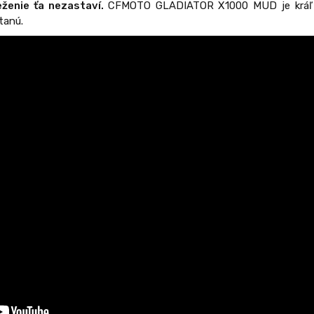
eženie ťa nezastaví.
CFMOTO GLADIATOR X1000 MUD je kráľ me
tanú.