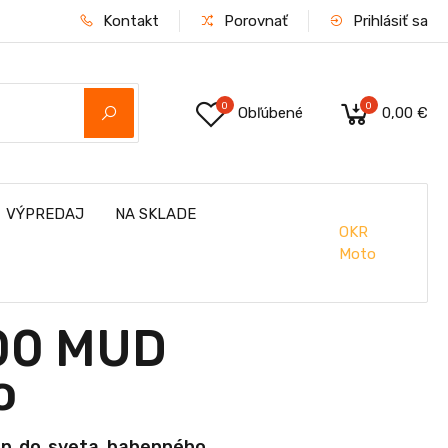
Kontakt
Porovnať
Prihlásiť sa
0
0
Obľúbené
0,00 €
VÝPREDAJ
NA SKLADE
OKR
Moto
00 MUD
o
up do sveta bahenného