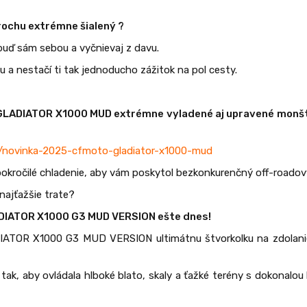
trochu extrémne šialený ?
uď sám sebou a vyčnievaj z davu.
 a nestačí ti tak jednoducho zážitok na pol cesty.
 GLADIATOR X1000 MUD extrémne vyladené aj upravené mon
y/novinka-2025-cfmoto-gladiator-x1000-mud
 pokročilé chladenie, aby vám poskytol bezkonkurenčný off-roadov
 najťažšie trate?
DIATOR X1000 G3 MUD VERSION ešte dnes!
TOR X1000 G3 MUD VERSION ultimátnu štvorkolku na zdolani
tak, aby ovládala hlboké blato, skaly a ťažké terény s dokonalou