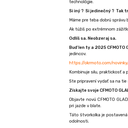
technológie.
Si iný ? Si jedinečný ? Tak 
Máme pre teba dobrú správu b
Ak túžiš po extrémnom zážitku
Odlíš sa. Neobzeraj sa.
Buď len ty a 2025 CFMOTO
jedincov.
https://okrmoto.com/novink
Kombinuje silu, praktickosť a
Ste pripravení vydať sa na tie
Získajte svoje CFMOTO GLA
Objavte novú CFMOTO GLADIA
pri jazde v blate.
Táto štvorkolka je postavená 
odolnosti.