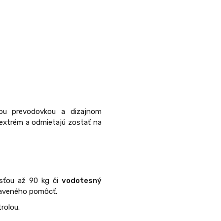
 prevodovkou a dizajnom
j extrém a odmietajú zostať na
osťou až 90 kg či
vodotesný
praveného pomôcť.
rolou.