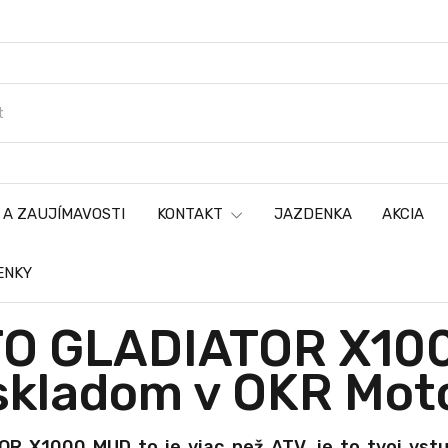
 A ZAUJÍMAVOSTI
KONTAKT
JAZDENKA
AKCIA
ENKY
O GLADIATOR X10
skladom v OKR Mot
R X1000 MUD to je viac než ATV, je to tvoj vst