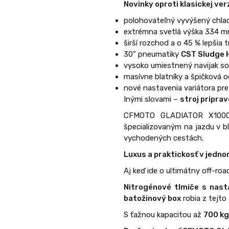
Novinky oproti klasickej ver
polohovateľný vyvýšený chlad
extrémna svetlá výška 334 m
širší rozchod a o 45 % lepšia t
30“ pneumatiky
CST Sludge
vysoko umiestnený navijak s
masívne blatníky a špičková 
nové nastavenia variátora pr
Inými slovami –
stroj priprav
CFMOTO GLADIATOR X1000
špecializovaným na jazdu v bl
vychodených cestách.
Luxus a praktickosť v jedn
Aj keď ide o ultimátny off-ro
Nitrogénové tlmiče s nas
batožinový box
robia z tejto
S ťažnou kapacitou až
700 k