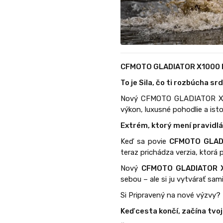
CFMOTO GLADIATOR X1000 
To je Sila, čo ti rozbúcha sr
Nový CFMOTO GLADIATOR X100
výkon, luxusné pohodlie a ist
Extrém, ktorý mení pravid
Keď sa povie
CFMOTO GLAD
teraz prichádza verzia, ktorá 
Nový
CFMOTO GLADIATOR 
sebou – ale si ju vytvárať sami
Si Pripravený na nové výzvy?
Keď cesta končí, začína tvoj