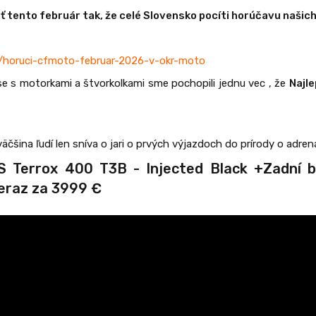
 tento február tak, že celé Slovensko pocíti horúčavu našich 
y/horuci-cfmoto-februar-2026-v-okr-moto
se s motorkami a štvorkolkami sme pochopili jednu vec , že
Najle
äčšina ľudí len sníva o jari o prvých výjazdoch do prírody o adren
 Terrox 400 T3B - Injected Black +Zadní b
eraz za 3999
€