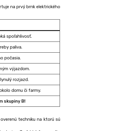
rtuje na prvý brnk elektrického
ká spoľahlivosť.
reby paliva.
o počasia.
rmým výjazdom.
lynulý rozjazd.
okolo domu či farmy.
m skupiny B!
overenú techniku na ktorú sú