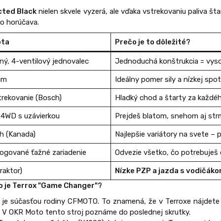
cted Black
nielen skvele vyzerá, ale vďaka vstrekovaniu paliva šta
bo horúčava.
ota
Prečo je to dôležité?
ný, 4-ventilový jednovalec
Jednoduchá konštrukcia = vyso
cm
Ideálny pomer sily a nízkej spot
trekovanie (Bosch)
Hladký chod a štarty za každéh
4WD s uzávierkou
Prejdeš blatom, snehom aj st
h (Kanada)
Najlepšie variátory na svete – p
gované ťažné zariadenie
Odvezie všetko, čo potrebuješ 
raktor)
Nízke PZP a jazda s vodičáko
 je Terrox "Game Changer"?
je súčasťou rodiny CFMOTO. To znamená, že v Terroxe nájdete 
s. V OKR Moto tento stroj poznáme do poslednej skrutky.