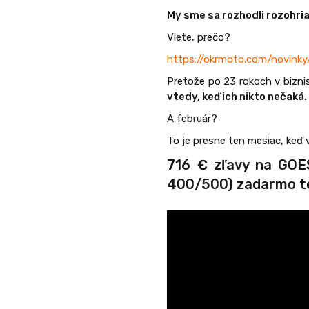
My sme sa rozhodli rozohriať
Viete, prečo?
https://okrmoto.com/novink
Pretože po 23 rokoch v bizni
vtedy, keď ich nikto nečaká.
A február?
To je presne ten mesiac, keď v
716
€ zľavy na
GOES
400/500) zadarmo t