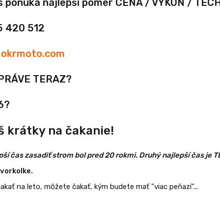
 ponúka najlepší pomer CENA / VÝKON / TECH
05 420 512
:
okrmoto.com
 PRÁVE TERAZ?
6?
iš krátky na čakanie!
pší čas zasadiť strom bol pred 20 rokmi. Druhý najlepší čas je 
tvorkolke.
akať na leto, môžete čakať, kým budete mať "viac peňazí"...