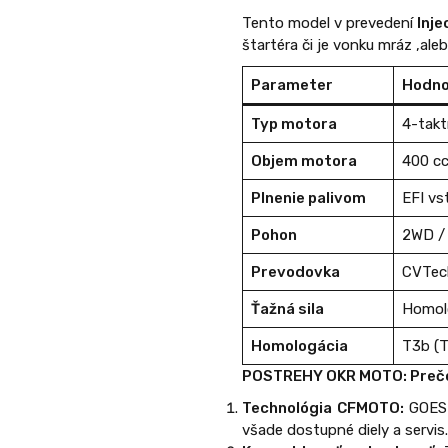
Tento model v prevedení
Inje
štartéra či je vonku mráz ,ale
Parameter
Hodn
Typ motora
4-takt
Objem motora
400 c
Plnenie palivom
EFI vs
Pohon
2WD / 
Prevodovka
CVTec
Ťažná sila
Homolo
Homologácia
T3b (T
POSTREHY OKR MOTO: Prečo
Technológia CFMOTO:
GOES 
všade dostupné diely a servi