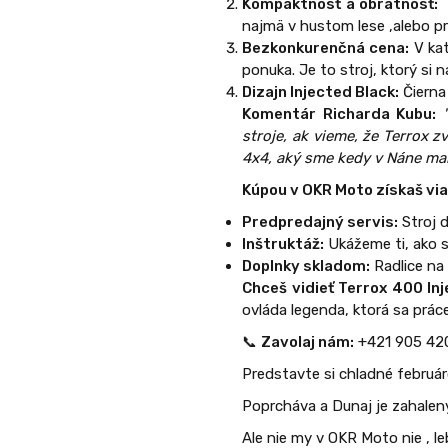
Kompaktnosť a obratnosť:
T
najmä v hustom lese ,alebo pr
Bezkonkurenčná cena:
V kat
ponuka. Je to stroj, ktorý si
Dizajn Injected Black:
Čierna 
Komentár Richarda Kubu:
stroje, ak vieme, že Terrox z
4x4, aký sme kedy v Náne mal
Kúpou v OKR Moto získaš via
Predpredajný servis:
Stroj 
Inštruktáž:
Ukážeme ti, ako s
Doplnky skladom:
Radlice na
Chceš vidieť Terrox 400 In
ovláda legenda, ktorá sa práce
📞
Zavolaj nám:
+421 905 420
Predstavte si chladné februá
Poprcháva a Dunaj je zahalen
Ale nie my v OKR Moto nie , l