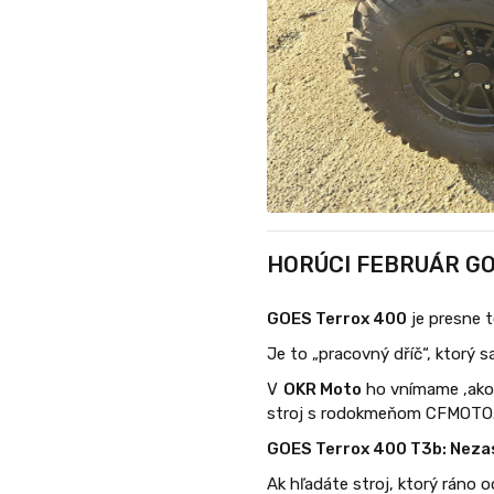
HORÚCI FEBRUÁR
G
GOES Terrox 400
je presne t
Je to „pracovný dříč“, ktorý s
V
OKR Moto
ho vnímame ,ako 
stroj s rodokmeňom CFMOTO
GOES Terrox 400 T3b: Nezas
Ak hľadáte stroj, ktorý ráno 