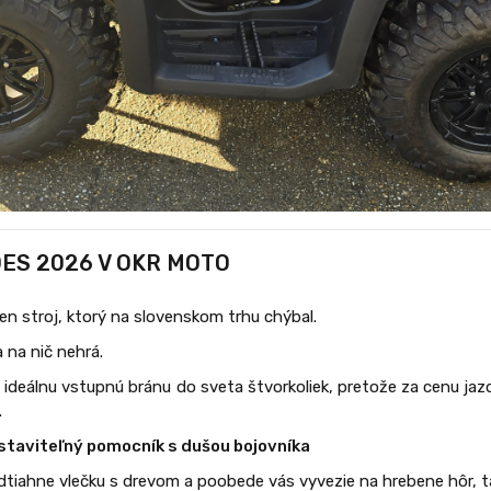
OES
2026 V OKR MOTO
en stroj, ktorý na slovenskom trhu chýbal.
a na nič nehrá.
ideálnu vstupnú bránu do sveta štvorkoliek, pretože za cenu ja
.
taviteľný pomocník s dušou bojovníka
odtiahne vlečku s drevom a poobede vás vyvezie na hrebene hôr, 