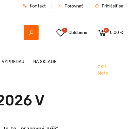
Kontakt
Porovnať
Prihlásiť sa
0
0
Obľúbené
0,00 €
VÝPREDAJ
NA SKLADE
OKR
Moto
2026 V
 Je to „pracovný dříč“,