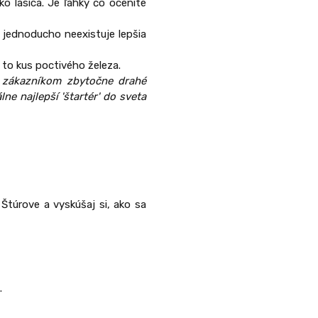
ko lasica. Je ľahký čo oceníte
jednoducho neexistuje lepšia
 to kus poctivého železa.
e zákazníkom zbytočne drahé
ne najlepší 'štartér' do sveta
túrove a vyskúšaj si, ako sa
.