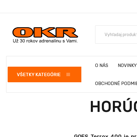
O NÁS
NOVINKY
VŠETKY KATEGÓRIE
OBCHODNÉ PODMI
HORÚC
GOES Terrox 400 je pre