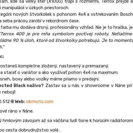
am, kde sa veľký liter (X1000) trápi s rozmermi, Terrox prejde a
i manipulácii v úzkych priestoroch.
egórii nových štvorkoliek s pohonom 4x4 a vstrekovaním Bosch 
 na seba prácou zarobí v rekordnom čase.
farba mu dodáva drsný, profesionálny vzhľad. Nie je to hračka, je
"Terrox 400 je pre mňa symbolom poctivej roboty. Netlačím
vládne 90 % úloh, ktoré od štvorkolky potrebujú. Je to momentál
i."
c:
dostaneš kompletne zložený, nastavený a premazaný.
a starať o variátor a ako využívať pohon 4x4 na maximum.
 sneh, boxy alebo vozíky máme priamo v predajni.
jected Black naživo?
Zastav sa u nás v showroome v Náne pri Š
 nebojí!
 512 🌐
Web:
okrmoto.com
rové ráno v Náne.
ý hmlovým závojom až sa väčšina ľudí tisne k horúcím radiátorom
ebo cesta dobrudružstvo volá .