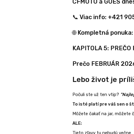
CFMOTO a GOES dnes
📞 Viac info: +421 9
🌐 Kompletná ponuka
KAPITOLA 5: PREČO
Prečo FEBRUÁR 202
Lebo život je príl
Počuli ste už ten vtip?
"Najle
To isté platí pre váš sen o š
Môžete čakať na jar, môžete č
ALE:
Tieto zľavy tu nebudú večne