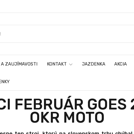
 A ZAUJÍMAVOSTI
KONTAKT
JAZDENKA
AKCIA
ENKY
I FEBRUÁR GOES 
OKR MOTO
sne ten stroj, ktorý na slovenskom trhu chýbal.