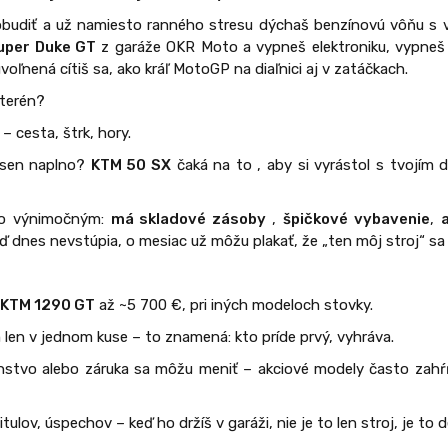
zobudiť a už namiesto ranného stresu dýchaš benzínovú vôňu s v
uper Duke GT
z garáže OKR Moto a vypneš elektroniku, vypneš
uvoľnená cítiš sa, ako kráľ MotoGP na diaľnici aj v zatáčkach.
 terén?
– cesta, štrk, hory.
ý sen naplno?
KTM 50 SX
čaká na to , aby si vyrástol s tvojím 
to výnimočným:
má skladové zásoby
,
špičkové vybavenie
,
keď dnes nevstúpia, o mesiac už môžu plakať, že „ten môj stroj“ sa
i
KTM 1290 GT
až ~5 700 €, pri iných modeloch stovky.
len v jednom kuse – to znamená: kto príde prvý, vyhráva.
enstvo alebo záruka sa môžu meniť – akciové modely často zahŕň
ulov, úspechov – keď ho držíš v garáži, nie je to len stroj, je to 