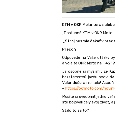
KTM v OKR Moto teraz alebo
„Dostupné KTM v OKR Moto – a
„Stroj nesmie čakať v preda
Prečo ?
Odpovede na Vaše otázky by 
a volajte OKR Moto na
+421
Ja osobne si myslím , že
Ka
bezstarostnú jazdu snov!
Ne
Vašu dušu
a nie telo! Aspoň
-
https://okrmoto.com/novin
Musíte si uvedomiť jednu veľm
ste bojovali celý svoj život, a
Stálo to za to?