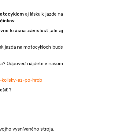
 motocyklom
aj lásku k jazde na
účinkov
.
vne krásna závislosť ,ale aj
tak jazda na motocykloch bude
ika? Odpoveď nájdete v našom
d-kolisky-az-po-hrob
ešiť ?
vojho vysnívaného stroja.