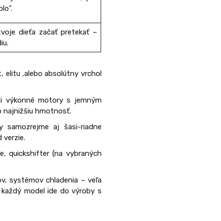
lo”.
voje dieťa začať pretekať –
iu.
 elitu ,alebo absolútny vrchol
ľmi výkonné motory s jemným
o najnižšiu hmotnosť.
 samozrejme aj šasi-riadne
verzie.
e, quickshifter (na vybraných
hov, systémov chladenia – veľa
e každý model ide do výroby s