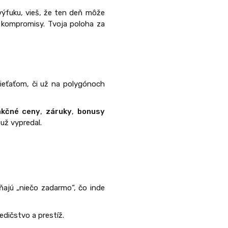
ýfuku, vieš, že ten deň môže
 kompromisy. Tvoja poloha za
dieťaťom, či už na polygónoch
akčné ceny
,
záruky
,
bonusy
 už vypredal.
ajú „niečo zadarmo“, čo inde
dedičstvo a prestíž.