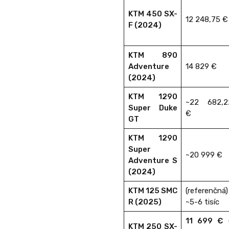
KTM 450 SX-
12 248,75 €
F (2024)
KTM 890
Adventure
14 829 €
(2024)
KTM 1290
~22 682,2
Super Duke
€
GT
KTM 1290
Super
~20 999 €
Adventure S
(2024)
KTM 125 SMC
(referenčná)
R (2025)
~5-6 tisíc
11 699 €
KTM 250 SX-