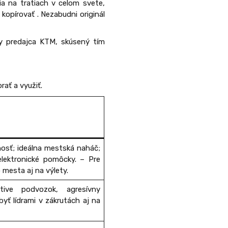
ia na tratiach v celom svete,
opírovať . Nezabudni originál
ny predajca KTM, skúsený tím
rať a využiť.
osť; ideálna mestská naháč;
elektronické pomôcky. – Pre
o mesta aj na výlety.
tive podvozok, agresívny
byť lídrami v zákrutách aj na