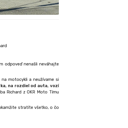
hard
am odpoveď nenašli neváhajte
u na motocykli a neužívame si
ka, na rozdiel od auta, vozí
 Kuba Richard z OKR Moto Tímu
okamžite stratíte všetko, o čo