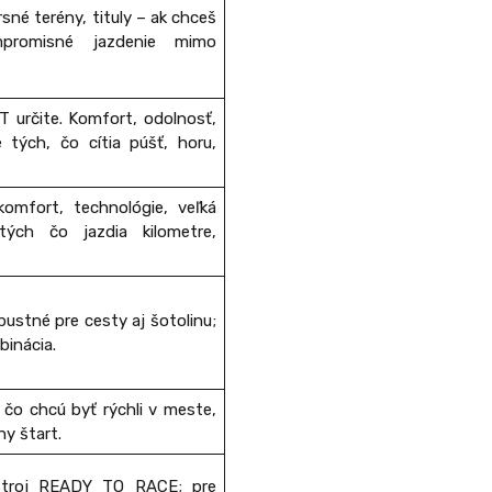
sné terény, tituly – ak chceš
promisné jazdenie mimo
určite. Komfort, odolnosť,
e tých, čo cítia púšť, horu,
komfort, technológie, veľká
ých čo jazdia kilometre,
ustné pre cesty aj šotolinu;
binácia.
 čo chcú byť rýchli v meste,
ny štart.
stroj READY TO RACE; pre