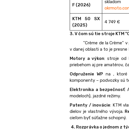
skladom
F (2026)
okrmoto.co
KTM 50 SX
4 749 €
(2025)
3. V čom sú tie stroje KTM 
"Crème de la Crème" v 
v danej oblasti a to je pres
Motory a výkon
: stroje o
priebehom aj pre amatérov, č
Odpruženie WP
na , ktoré 
komponenty – podvozky sú te
Elektronika a bezpečnosť
: 
modeloch), jazdné režimy.
Patenty / inovácie
: KTM vla
dielov je vlastného vývoja.
R
cieľom byť súťažne schopný.
4. Rozprávka o jednom z tý