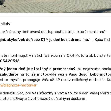
 nikdy
kčné ceny, limitovaná dostupnosť a stroje, ktoré menia hru“
jni, akýkoľvek deň bez KTM je deň bez adrenalínu.“
– Kuba Ric
ste mohli nájsť v našich článkoch na OKR Moto a ak by ste t
905420512
ždý jeden deň je stratený a premárnený
, ak nejazdíme spol
zabudnite na to, že motocykle vozia Vašu dušu!
Lebo
motor
 si to myslí a propaguje Váš, už 49 rokov neliečený motorkár,
ky/diagnoza-motorkar
i dôležitú vec, pre
Váš šťastný život
a to, že v deň Vašej smrti 
 preto si užívajte život a každý deň plnými dúškami .