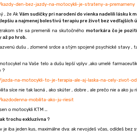
/kazdy-den-bez-jazdy-na-motocykli-je-strateny-a-premarneny
ý , že Ak
Vám sudičky pri narodení do vienka nadelili lásku k
ajlepšiu a najmenej bolestivú terapiu pre život bez vedľajších 
ázrakom ste sa premenili na skutočného
motorkára čo je pozití
y až po hrob.
jazvenú dušu , zlomené srdce a stým spojené psychické stavy , 
motocykel na Vaše telo a dušu lepší vplyv ,ako umelé farmaceut
e ?
jazda-na-motocykli-to-je-terapia-ale-aj-laska-na-cely-zivot-o
a síce nie tak lacná , ako skúter , dobre , ale prečo nie a ako ju ri
kazdodenna-mobilita-ako-ju-riesit
 sen o motocykli KTM ...
tak trochu exkluzívna ?
 je iba jeden kus, maximálne dva: ak nevojdeš včas, odídeš bez s