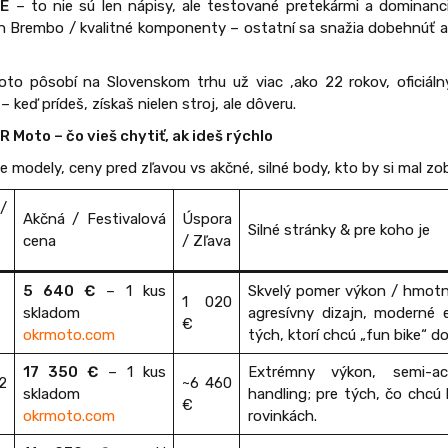
CE
– to nie sú len nápisy, ale testované pretekármi a dominanc
 Brembo / kvalitné komponenty – ostatní sa snažia dobehnúť a k
oto pôsobí na Slovenskom trhu už viac ,ako 22 rokov, oficiál
 keď prídeš, získaš nielen stroj, ale dôveru.
 Moto – čo vieš chytiť, ak ideš rýchlo
lne modely, ceny pred zľavou vs akčné, silné body, kto by si mal zob
/
Akčná / Festivalová
Úspora
Silné stránky & pre koho je
cena
/ Zľava
5 640 €
– 1 kus
Skvelý pomer výkon / hmotn
1 020
skladom
agresívny dizajn, moderné 
€
okrmoto.com
tých, ktorí chcú „fun bike“ d
17 350 €
– 1 kus
Extrémny výkon, semi-ac
2
~6 460
skladom
handling; pre tých, čo chcú 
€
okrmoto.com
rovinkách.