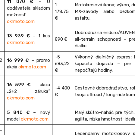
11 070 €
– U
1
Motokrosová ikona; výkon, dr
dodávateľa, skladom
178,75
MX-závody alebo bezkom
možnosť
€
asfaltu.
okrmoto.com
Dobrodružná enduro/ADVENT 
13 939 €
– 1 kus
890 €
all-terrain schopnosti – pr
okrmoto.com
diaľku.
~5
Výkonný diaľničný expres; 
2
16 999 €
– promo
683,22
kapacita dojazdu – pre t
akcia
okrmoto.com
€
nepočítajú hodiny.
16 599 €
– akcia
~4 400
Cestovné dobrodružstvo, rob
„2+2 záruka“
€
tvoja offroad / long-ride kom
okrmoto.com
5 840 €
– nový
Malý skútro-naháč pre tých,
–
model
okrmoto.com
agilita, nízka hmotnosť; ideál
–
Legendárny motokrosový 