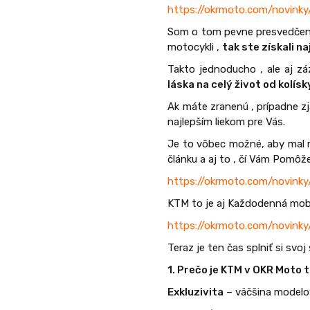
https://okrmoto.com/novinky
Som o tom pevne presvedčen
motocykli ,
tak ste získali n
Takto jednoducho , ale aj z
láska na celý život od kolísk
Ak máte zranenú , prípadne z
najlepším liekom pre Vás.
Je to vôbec možné, aby mal 
článku a aj to , čí Vám Pomôž
https://okrmoto.com/novinky/
KTM to je aj Každodenná mobilit
https://okrmoto.com/novinky/
Teraz je ten čas splniť si svoj
1. Prečo je KTM v OKR Moto 
Exkluzivita
– väčšina modelov