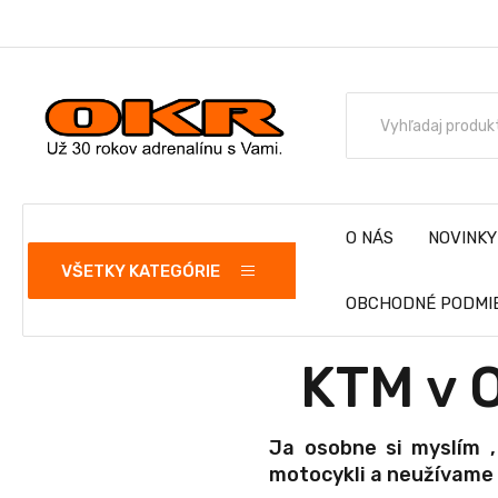
O NÁS
NOVINKY
VŠETKY KATEGÓRIE
OBCHODNÉ PODMI
KTM v O
Ja osobne si myslím ,
motocykli a neužívame 