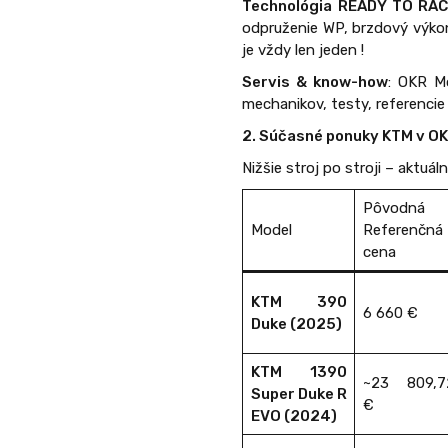
Technológia READY TO RA
odpruženie WP, brzdový výkon
je vždy len jeden !
Servis & know-how
: OKR M
mechanikov, testy, referencie –
2. Súčasné ponuky KTM v OKR
Nižšie stroj po stroji – aktuá
Pôvodná 
Model
Referenčná
cena
KTM 390
6 660 €
Duke (2025)
KTM 1390
~23 809,7
Super Duke R
€
EVO (2024)