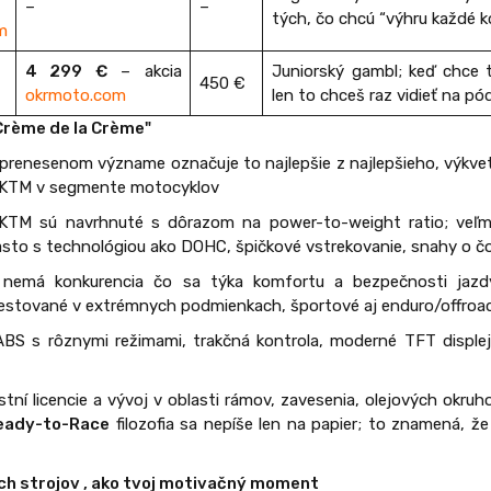
–
–
tých, čo chcú “výhru každé ko
m
4 299 €
– akcia
Juniorský gambl; keď chce t
450 €
okrmoto.com
len to chceš raz vidieť na pód
"Crème de la Crème"
prenesenom význame označuje to najlepšie z najlepšieho, výkvet,
ne KTM v segmente motocyklov
d KTM sú navrhnuté s dôrazom na power-to-weight ratio; ve
asto s technológiou ako DOHC, špičkové vstrekovanie, snahy o č
nemá konkurencia čo sa týka komfortu a bezpečnosti jazdy
stované v extrémnych podmienkach, športové aj enduro/offroad 
ABS s rôznymi režimami, trakčná kontrola, moderné TFT displej
stní licencie a vývoj v oblasti rámov, zavesenia, olejových okru
eady-to-Race
filozofia sa nepíše len na papier; to znamená, ž
ch strojov , ako tvoj motivačný moment