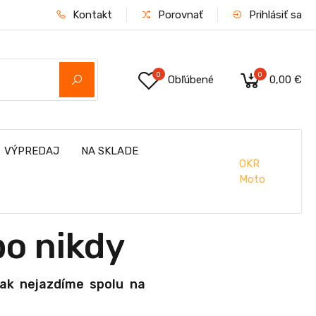
Kontakt
Porovnať
Prihlásiť sa
0
0
Obľúbené
0,00 €
VÝPREDAJ
NA SKLADE
OKR
Moto
bo nikdy
 ak nejazdíme spolu na