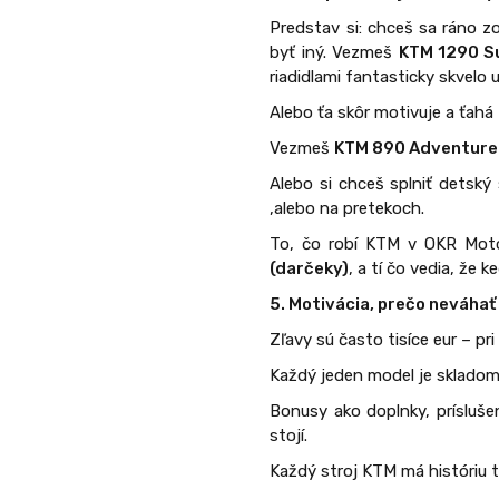
Predstav si: chceš sa ráno 
byť iný. Vezmeš
KTM 1290 S
riadidlami fantasticky skvelo 
Alebo ťa skôr motivuje a ťahá
Vezmeš
KTM 890 Adventure
Alebo si chceš splniť detsk
,alebo na pretekoch.
To, čo robí KTM v OKR Mo
(darčeky)
, a tí čo vedia, že 
5. Motivácia, prečo neváhať
Zľavy sú často tisíce eur – pr
Každý jeden model je skladom 
Bonusy ako doplnky, prísluš
stojí.
Každý stroj KTM má históriu tit