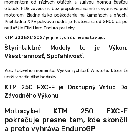
momentom od nízkych otáčok a zúrivou hornou časťou
otáčok. PDS zavesenie bez prepákovania nič nevyčnieva pod
motorom, žiadne riziko poškodenia na kameňoch a pňoch.
Priehľadná XPE palivová nádrž je testovaná od GNCC až po
najtažšie FIM Hard Enduro preteky.
KTM 300 EXC 2027 je pre tých čo nezastavujú.
Štyri-taktné Modely to je Výkon,
Všestrannosť, Spoľahlivosť.
Viac točivého momentu. Vyššia rýchlosť. A istota, ktorá ťa
udrží v sedle dlhé hodinky.
KTM 250 EXC-F je Dostupný Vstup Do
Závodného Výkonu
Motocykel KTM 250 EXC-F
pokračuje presne tam, kde skončil
a preto vyhráva EnduroGP