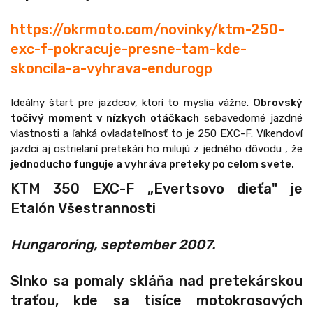
https://okrmoto.com/novinky/ktm-250-
exc-f-pokracuje-presne-tam-kde-
skoncila-a-vyhrava-endurogp
Ideálny štart pre jazdcov, ktorí to myslia vážne.
Obrovský
točivý moment v nízkych otáčkach
sebavedomé jazdné
vlastnosti a ľahká ovladateľnosť to je 250 EXC-F. Víkendoví
jazdci aj ostrielaní pretekári ho milujú z jedného dôvodu , že
jednoducho funguje a vyhráva preteky po celom svete.
KTM 350 EXC-F „Evertsovo dieťa" je
Etalón Všestrannosti
Hungaroring, september 2007.
Slnko sa pomaly skláňa nad pretekárskou
traťou, kde sa tisíce motokrosových