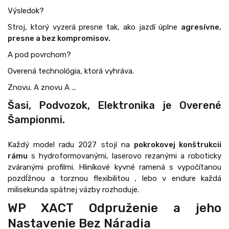
Výsledok?
Stroj, ktorý vyzerá presne tak, ako jazdí úplne
agresívne,
presne a bez kompromisov.
A pod povrchom?
Overená technológia, ktorá vyhráva.
Znovu. A znovu A ...
Šasi, Podvozok, Elektronika je Overené
Šampionmi.
Každý model radu 2027 stojí na
pokrokovej konštrukcii
rámu
s hydroformovanými, laserovo rezanými a roboticky
zváranými profilmi. Hliníkové kyvné ramená s vypočítanou
pozdĺžnou a torznou flexibilitou , lebo v endure každá
milisekunda spätnej väzby rozhoduje.
WP XACT Odpruženie a jeho
Nastavenie Bez Náradia