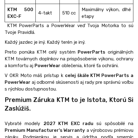
KTM 500
Maximálny výkon, dlhé
4-takt
510 cc
EXC-F
etapy
KTM PowerParts a PowerWear veď Tvoja Motorka to sú
Tvoje Pravidlá.
Každý jazdec je iný. Každý terén je iný.
Preto ponúka KTM celý systém
PowerParts
originálných
KTM továrnych doplnkov na prispôsobenie výkonu, ochrany
a komfortu aj
PowerWear
oblečenia, ktoré ťa ochráni.
V OKR Moto máš prístup k
celej škále KTM PowerParts a
PowerWear
aj odborné skúsenosti aj rady pre správnú voľbu
s rýchlou dostupnostou.
Premium Záruka KTM to je Istota, Ktorú Si
Zaslúžiš.
Vybraté modely
2027 KTM EXC radu
sú spôsobilé na
Premium Manufacturer's Warranty
a výrobcovu prémiovu
záruku. Podmienkou je servis a údržba podľa smerníc