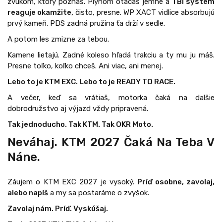
zvukom, ktorý poznáš. Plynom otáčaš jemne a
TBI systém
reaguje okamžite,
čisto, presne. WP XACT vidlice absorbujú
prvý kameň. PDS zadná pružina ťa drží v sedle.
A potom les zmizne za tebou.
Kamene lietajú. Zadné koleso hľadá trakciu a ty mu ju máš.
Presne toľko, koľko chceš. Ani viac, ani menej.
Lebo to je KTM EXC. Lebo to je READY TO RACE.
A večer, keď sa vrátiaš, motorka čaká na dalšie
dobrodružstvo aj výjazd vždy pripravená.
Tak jednoducho. Tak KTM. Tak OKR Moto.
Neváhaj. KTM 2027 Čaká Na Teba V
Náne.
Záujem o KTM EXC 2027 je vysoký.
Príď osobne, zavolaj,
alebo napíš
a my sa postaráme o zvyšok.
Zavolaj nám. Príď. Vyskúšaj.