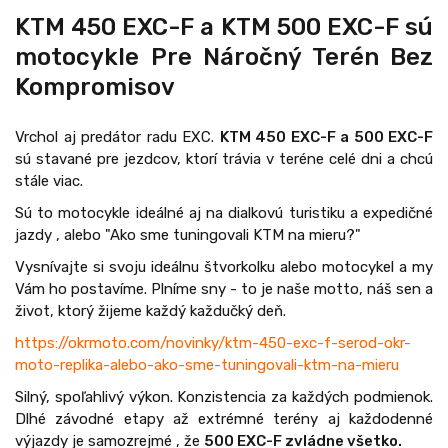
KTM 450 EXC-F a KTM 500 EXC-F sú
motocykle Pre Náročný Terén Bez
Kompromisov
Vrchol aj predátor radu EXC.
KTM 450 EXC-F a 500 EXC-F
sú stavané pre jezdcov, ktorí trávia v teréne celé dni a chcú
stále viac.
Sú to motocykle ideálné aj na dialkovú turistiku a expedičné
jazdy , alebo "Ako sme tuningovali KTM na mieru?"
Vysnívajte si svoju ideálnu štvorkolku alebo motocykel a my
Vám ho postavíme. Plníme sny - to je naše motto, náš sen a
život, ktorý žijeme každý každučký deň.
https://okrmoto.com/novinky/ktm-450-exc-f-serod-okr-
moto-replika-alebo-ako-sme-tuningovali-ktm-na-mieru
Silný, spoľahlivý výkon. Konzistencia za každých podmienok.
Dlhé závodné etapy až extrémné terény aj každodenné
výjazdy je samozrejmé , že
500 EXC-F zvládne všetko.