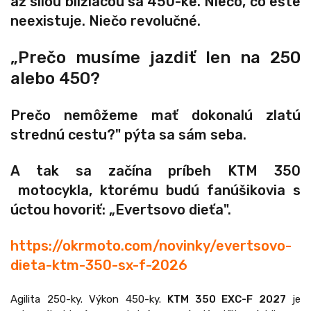
až silou blížiacou sa 450-ke.
Niečo, čo ešte
neexistuje. Niečo revolučné.
„Prečo musíme jazdiť len na 250
alebo 450?
Prečo nemôžeme mať dokonalú zlatú
strednú cestu?
" pýta sa sám seba.
A tak sa začína príbeh
KTM 350
motocykla, ktorému budú fanúšikovia s
úctou hovoriť: „Evertsovo dieťa".
https://okrmoto.com/novinky/evertsovo-
dieta-ktm-350-sx-f-2026
Agilita 250-ky. Výkon 450-ky.
KTM 350 EXC-F 2027
je