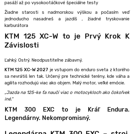
pasáží až po vysokootáčkové špeciálne testy
Žiadne starosti s nadmorskou výškou a počasím veď
jednoducho nasadneš a jazdíš , žiadné tryskovanie
karburátora
KTM 125 XC-W to je Prvý Krok K
Závislost
i
Ľahký. Ostrý. Neodpustiteľne zábavný.
KTM 125 XC-W 2027
je vstupom do enduro sveta z ktorého
sa nevrátiš len tak. Určený pre technické terény, kde váha a
agilita rozhodujú viac ako objem. Malý motor, veľké emócie.
„Jazda na 125-ke ťa naučí viac o motocykloch ako čokoľvek
iné."
KTM 300 EXC to je Kráľ Endura.
Legendárny. Nekompromisný.
Legendárna KTM 300 EXC – stroj,