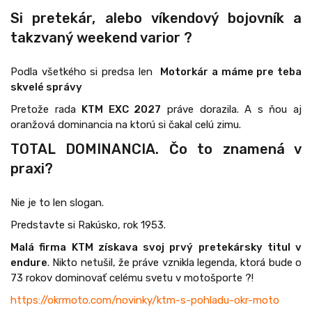
Si pretekár, alebo víkendový bojovník a
takzvaný weekend varior ?
Podla všetkého si predsa len
Motorkár a máme pre teba
skvelé správy
Pretože rada
KTM EXC 2027
práve dorazila. A s ňou aj
oranžová dominancia na ktorú si čakal celú zimu.
TOTAL DOMINANCIA. Čo to znamená v
praxi?
Nie je to len slogan.
Predstavte si Rakúsko, rok 1953.
Malá firma KTM získava svoj prvý pretekársky titul v
endure
. Nikto netušil, že práve vznikla legenda, ktorá bude o
73 rokov dominovať celému svetu v motošporte ?!
https://okrmoto.com/novinky/ktm-s-pohladu-okr-moto