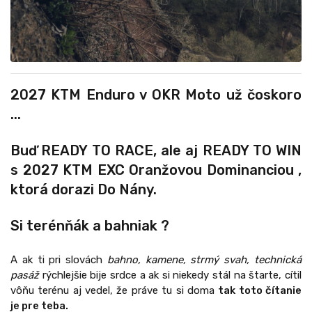
2027 KTM Enduro
v OKR Moto už čoskoro
...
Buď READY TO RACE, ale aj READY TO WIN
s 2027 KTM EXC Oranžovou Dominanciou ,
ktorá dorazi Do Nány.
Si terénňák a bahniak ?
A ak ti pri slovách
bahno, kamene, strmý svah, technická
pasáž
rýchlejšie bije srdce a ak si niekedy stál na štarte, cítil
vôňu terénu aj vedel, že práve tu si doma
tak toto čítanie
je pre teba.