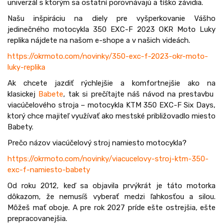
univerzál s ktorým sa ostatní porovnávajú a tíško závidia.
Našu inšpiráciu na diely pre vyšperkovanie Vášho
jedinečného motocykla 350 EXC-F 2023 OKR Moto Luky
replika nájdete na našom e-shope a v našich videách.
https://okrmoto.com/novinky/350-exc-f-2023-okr-moto-
luky-replika
Ak chcete jazdiť rýchlejšie a komfortnejšie ako na
klasickej
Babete
, tak si prečítajte náš návod na prestavbu
viacúčelového stroja – motocykla KTM 350 EXC-F Six Days,
ktorý chce majiteľ využívať ako mestské približovadlo miesto
Babety.
Prečo názov viacúčelový stroj namiesto motocykla?
https://okrmoto.com/novinky/viacucelovy-stroj-ktm-350-
exc-f-namiesto-babety
Od roku 2012, keď sa objavila prvýkrát je táto motorka
dôkazom, že nemusíš vyberať medzi ľahkosťou a silou.
Môžeš mať oboje. A pre rok 2027 príde ešte ostrejšia, ešte
prepracovanejšia.