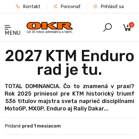
Kontakt
Porovnať
Prihlásiť sa
0
MENU
2027 KTM Enduro
rad je tu.
TOTAL DOMINANCIA. Čo to znamená v praxi?
Rok 2025 priniesol pre KTM historický triumf
536 titulov majstra sveta naprieč disciplínami
MotoGP, MXGP, Enduro aj Rally Dakar...
Pridané
pred 1 mesiacom