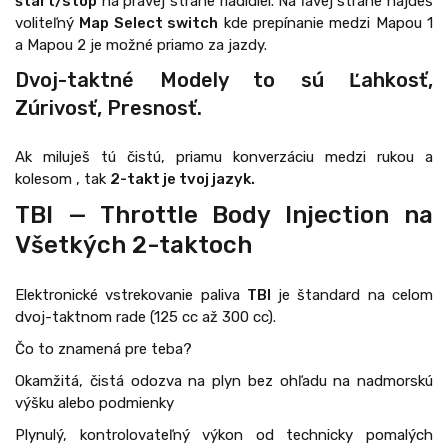
štart/stop
na pravej strane riadidiel. Na ľavej strane nájdeš
voliteľný
Map Select switch
kde prepínanie medzi Mapou 1
a Mapou 2 je možné priamo za jazdy.
Dvoj-taktné Modely to sú Ľahkosť,
Zúrivosť, Presnosť.
Ak miluješ tú čistú, priamu konverzáciu medzi rukou a
kolesom , tak
2-takt je tvoj jazyk.
TBI — Throttle Body Injection na
Všetkých 2-taktoch
Elektronické vstrekovanie paliva
TBI
je štandard na celom
dvoj-taktnom rade (125 cc až 300 cc).
Čo to znamená pre teba?
Okamžitá, čistá odozva na plyn bez ohľadu na nadmorskú
výšku alebo podmienky
Plynulý, kontrolovateľný výkon od technicky pomalých