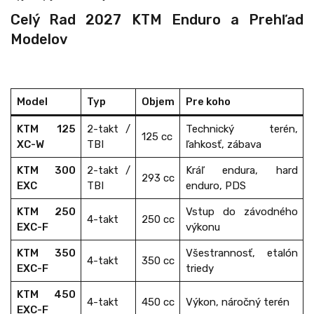
Celý Rad 2027 KTM Enduro a Prehľad
Modelov
Model
Typ
Objem
Pre koho
KTM 125
2-takt /
Technický terén,
125 cc
XC-W
TBI
ľahkosť, zábava
KTM 300
2-takt /
Kráľ endura, hard
293 cc
EXC
TBI
enduro, PDS
KTM 250
Vstup do závodného
4-takt
250 cc
EXC-F
výkonu
KTM 350
Všestrannosť, etalón
4-takt
350 cc
EXC-F
triedy
KTM 450
4-takt
450 cc
Výkon, náročný terén
EXC-F