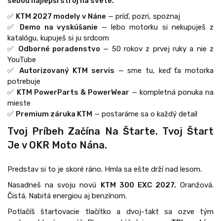
sebou najlepší stroj na svete.
✅
KTM 2027 modely v Náne
— príď, pozri, spoznaj
✅
Demo na vyskúšanie
— lebo motorku si nekupuješ z
katalógu, kupuješ si ju srdcom
✅
Odborné poradenstvo
— 50 rokov z prvej ruky a nie z
YouTube
✅
Autorizovaný KTM servis
— sme tu, keď ťa motorka
potrebuje
✅
KTM PowerParts & PowerWear
— kompletná ponuka na
mieste
✅
Premium záruka KTM
— postaráme sa o každý detail
Tvoj Príbeh Začína Na Štarte. Tvoj Štart
Je v OKR Moto Nána.
Predstav si to je skoré ráno. Hmla sa ešte drží nad lesom.
Nasadneš na svoju novú
KTM 300 EXC 2027.
Oranžová.
Čistá. Nabitá energiou aj benzínom.
Potlačíš štartovacie tlačítko a dvoj-takt sa ozve tým