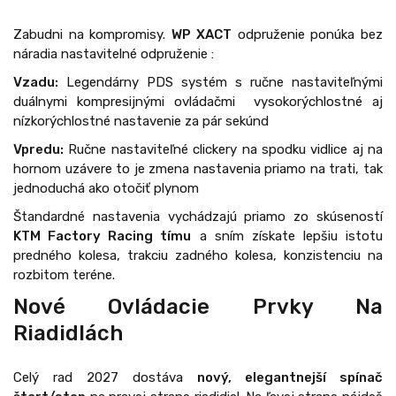
Zabudni na kompromisy.
WP XACT
odpruženie ponúka bez
náradia nastavitelné odpruženie :
Vzadu:
Legendárny PDS systém s ručne nastaviteľnými
duálnymi kompresijnými ovládačmi vysokorýchlostné aj
nízkorýchlostné nastavenie za pár sekúnd
Vpredu:
Ručne nastaviteľné clickery na spodku vidlice aj na
hornom uzávere to je zmena nastavenia priamo na trati, tak
jednoduchá ako otočiť plynom
Štandardné nastavenia vychádzajú priamo zo skúseností
KTM Factory Racing tímu
a sním získate lepšiu istotu
predného kolesa, trakciu zadného kolesa, konzistenciu na
rozbitom teréne.
Nové Ovládacie Prvky Na
Riadidlách
Celý rad 2027 dostáva
nový, elegantnejší spínač