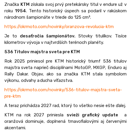
Značka
KTM
získala svoj prvý pretekársky titul v endure už v
roku
1954
. Tento historický úspech sa podaril v rakúskom
národnom šampionáte v triede do 125 cm³.
https://okrmoto.com/novinky/oranzova-revolucia-ktm
Je to
desaťročia šampionátov.
Stovky titulíkov. Tisíce
kilometrov vývoja v najtvrdších terénoch planéty.
536 Titulov majstra sveta pre KTM
Rok 2025 priniesol pre KTM historický triumf 536 titulov
majstra sveta naprieč disciplínami MotoGP, MXGP, Enduro aj
Rally Dakar. Objav, ako sa značka KTM stala symbolom
výkonu, odvahy a ducha víťazstva.
https://okrmoto.com/novinky/536-titulov-majstra-sveta-
pre-ktm
A teraz prichádza 2027 rad, ktorý to všetko nesie ešte ďalej.
KTM na rok 2027 priniesla
svieži grafický update
a
oranžová dominuje, doplnená tmavofialovými aj červenými
akcentami.