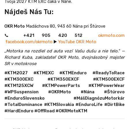
Tvoja 2027 KTM EXC čaká v Náne.
Nájdeš Nás Tu:
OKR Moto
Madáchova 80, 943 60 Nána pri Štúrove
📞
+421 905 420 512
okrmoto.com
facebook.com/okrmoto
▶️
YouTube OKR Moto
„Motorka na rozdiel od auta vozí Vašu dušu a nie telo."
—
Richard Kuba, zakladateľ OKR Moto, dvojnásobný majster
SR v motokrose
#KTM2027 #KTMEXC #KTMEnduro #ReadyToRace
#KTM300EXC #KTM350EXCF #KTM500EXCF
#KTM125XCW #KTMPowerParts #KTMPowerWear
#WPSuspension #OKRMoto #Nána #Štúrovo
#EnduroSlovensko #MášDiagnózuMotorkár
#TotalDominance #KTMSlovakia #EnduroLife #DirtBike
#HardEnduro #OffRoad #OKRMotoKTM