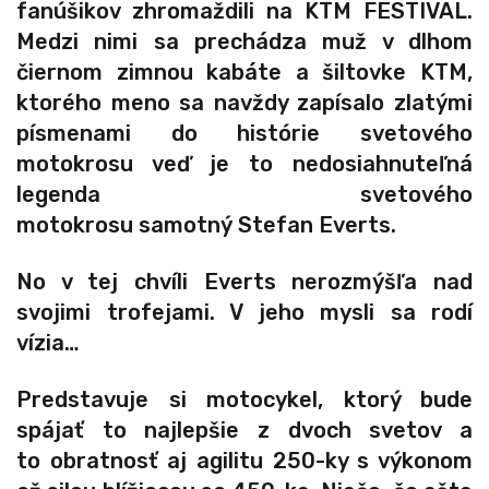
fanúšikov zhromaždili na
KTM FESTIVAL.
Medzi nimi sa prechádza muž v dlhom
čiernom zimnou kabáte a šiltovke KTM,
ktorého meno sa navždy zapísalo zlatými
písmenami do histórie svetového
motokrosu veď je to nedosiahnuteľná
legenda svetového
motokrosu samotný
Stefan Everts.
No v tej chvíli Everts nerozmýšľa nad
svojimi trofejami. V jeho mysli sa rodí
vízia…
Predstavuje si motocykel, ktorý bude
spájať to najlepšie z dvoch svetov a
to obratnosť aj
agilitu 250-ky s výkonom