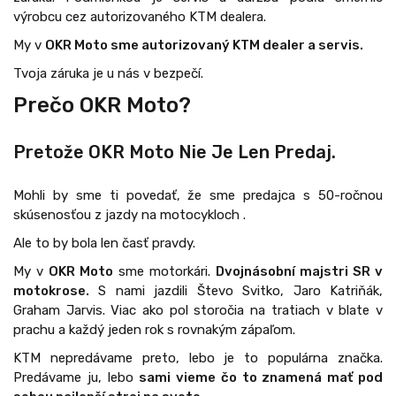
výrobcu cez autorizovaného KTM dealera.
My v
OKR Moto sme autorizovaný KTM dealer a servis.
Tvoja záruka je u nás v bezpečí.
Prečo OKR Moto?
Pretože OKR Moto Nie Je Len Predaj.
Mohli by sme ti povedať, že sme predajca s 50-ročnou
skúsenosťou z jazdy na motocykloch .
Ale to by bola len časť pravdy.
My v
OKR Moto
sme motorkári.
Dvojnásobní majstri SR v
motokrose.
S nami jazdili Števo Svitko, Jaro Katriňák,
Graham Jarvis. Viac ako pol storočia na tratiach v blate v
prachu a každý jeden rok s rovnakým zápaľom.
KTM nepredávame preto, lebo je to populárna značka.
Predávame ju, lebo
sami vieme čo to znamená mať pod