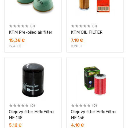
(0)
(0)
KTM Pre-oiled air filter
KTM OIL FILTER
15,38 €
7,18 €
19,48 €
8,20 €
(0)
(0)
Olejový filter HifloFiltro
Olejový filter HifloFiltro
HF 148
HF 155
5,12 €
4,10 €