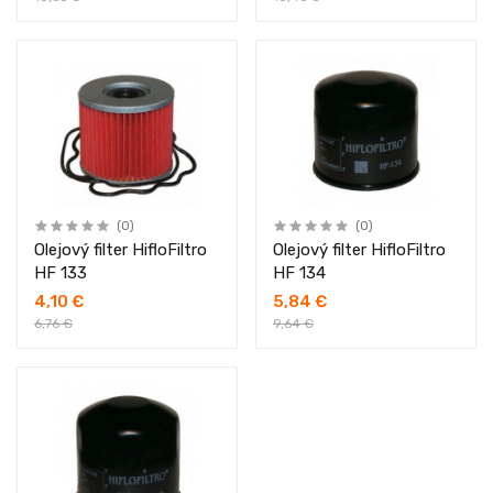
(0)
(0)
Olejový filter HifloFiltro
Olejový filter HifloFiltro
HF 133
HF 134
4,10 €
5,84 €
6,76 €
9,64 €