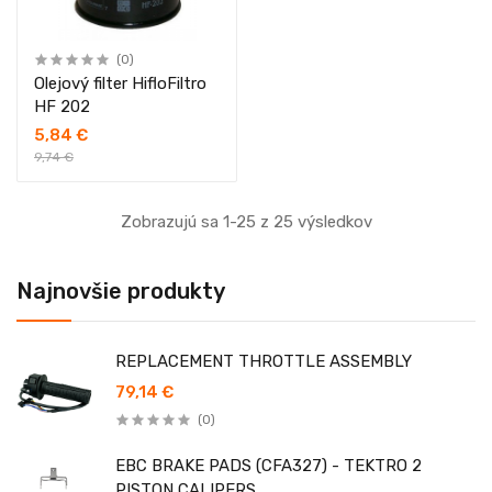
(0)
Olejový filter HifloFiltro
HF 202
5,84 €
9,74 €
Zobrazujú sa 1-25 z 25 výsledkov
Najnovšie produkty
REPLACEMENT THROTTLE ASSEMBLY
79,14 €
(0)
EBC BRAKE PADS (CFA327) - TEKTRO 2
PISTON CALIPERS