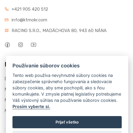
+421 905 420 512
info@ktmokr.com
RACING S.R.O., MADÁCHOVA 80, 943 60 NÁNA
Môj účet
Používanie súborov cookies
Tento web používa nevyhnutné súbory cookies na
Dashboard
zabezpečenie správneho fungovania a sledovacie
súbory cookies, aby sme pochopili, ako s ňou
Moje objednávky
komunikujete. V zmysle platnej legislatívy potrebujeme
Moje recenzie
Váš výslovný súhlas na používanie súborov cookies.
Prosím vyberte si.
Môj profil
Prijať všetko