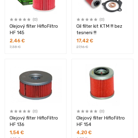
(0)
(0)
Olejový filter HifloFiltro
Oil filter kit KTM !!! bez
HF 145
tesneni !!!
2,46 €
17,42 €
7,38 €
27,16 €
(0)
(0)
Olejový filter HifloFiltro
Olejový filter HifloFiltro
HF 136
HF 154
1,54 €
4,20 €