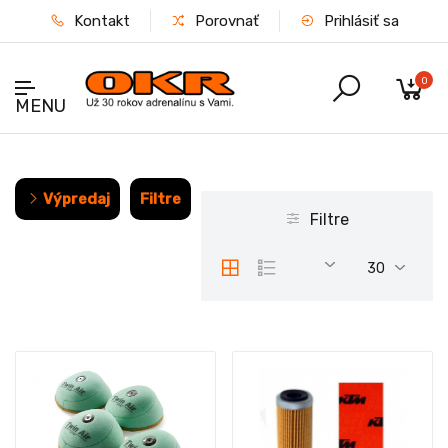
Kontakt
Porovnať
Prihlásiť sa
0
MENU
Výpredaj
Filtre
Filtre
30