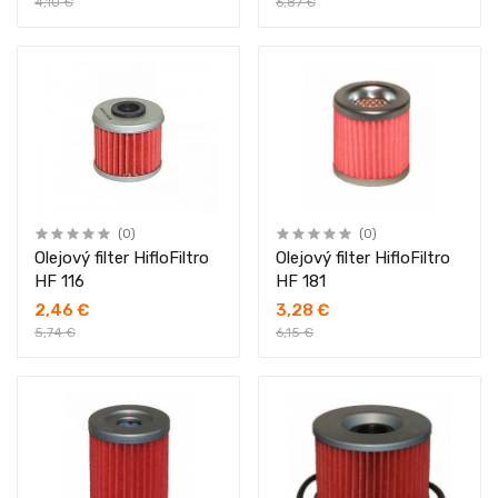
4,10 €
6,87 €
(0)
(0)
Olejový filter HifloFiltro
Olejový filter HifloFiltro
HF 116
HF 181
2,46 €
3,28 €
5,74 €
6,15 €