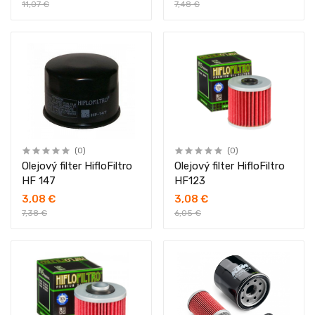
11,07 €
7,48 €
(0)
(0)
Olejový filter HifloFiltro
Olejový filter HifloFiltro
HF 147
HF123
3,08 €
3,08 €
7,38 €
6,05 €