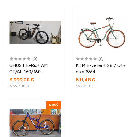
(0)
(0)
GHOST E-Riot AM
KTM Exzellent 28.7 city
CF/AL 160/160
bike 1964
Advanced jazdenka
3 999,00 €
511,48 €
6 399,00 €
697,00 €
Nový