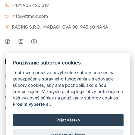
+421 905 420 512
info@ktmokr.com
RACING S.R.O., MADÁCHOVA 80, 943 60 NÁNA
Môj účet
Používanie súborov cookies
Tento web používa nevyhnutné súbory cookies na
Dashboard
zabezpečenie správneho fungovania a sledovacie
súbory cookies, aby sme pochopili, ako s ňou
Moje objednávky
komunikujete. V zmysle platnej legislatívy potrebujeme
Moje recenzie
Váš výslovný súhlas na používanie súborov cookies.
Prosím vyberte si.
Môj profil
Prijať všetko
Odmietnuť všetko