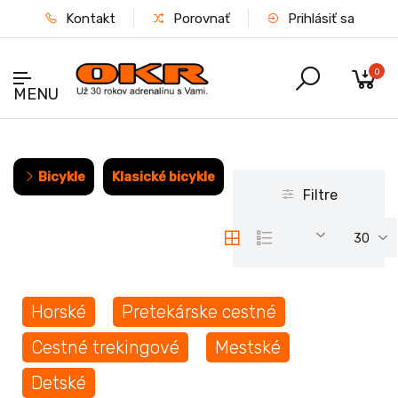
Kontakt
Porovnať
Prihlásiť sa
0
MENU
Bicykle
Klasické bicykle
Filtre
30
Horské
Pretekárske cestné
Cestné trekingové
Mestské
Detské