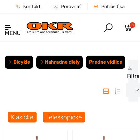
Kontakt
Porovnať
Prihlásiť sa
0
MENU
Bicykle
Nahradne diely
Predne vidlice
Filtre
Klasicke
Teleskopicke