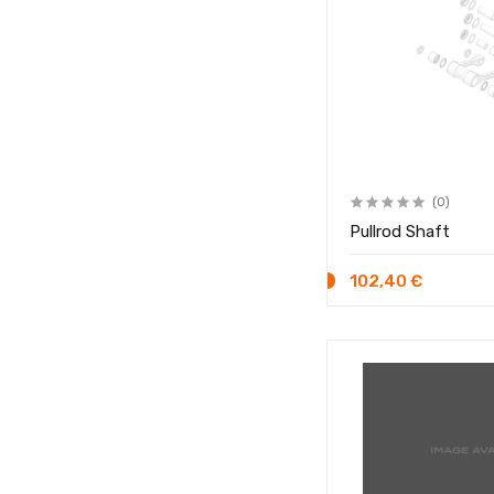
(0)
Pullrod Shaft
102,40 €