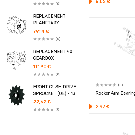
5,02 €
(0)
REPLACEMENT
PLANETARY
GEARBOX
79,14 €
(0)
REPLACEMENT 90
GEARBOX
111,90 €
(0)
(0)
FRONT CUSH DRIVE
Rocker Arm Bearing
SPROCKET (OE) - 13T
22,62 €
2,97 €
(0)