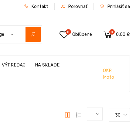
Kontakt
Porovnať
Prihlásiť sa
0
0
Obľúbené
0,00 €
ge
VÝPREDAJ
NA SKLADE
OKR
Moto
30