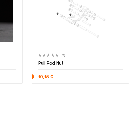
(0)
Pull Rod Nut
10,15 €