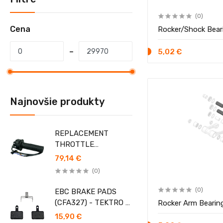
(0)
Cena
Rocker/Shock Bear
5,02 €
Najnovšie produkty
REPLACEMENT
THROTTLE
ASSEMBLY
79,14 €
(0)
(0)
EBC BRAKE PADS
(CFA327) - TEKTRO 2
Rocker Arm Bearin
PISTON CALIPERS
15,90 €