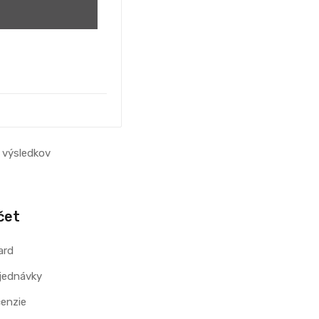
9 výsledkov
čet
ard
jednávky
cenzie