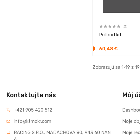
(0)
Pull rod kit
60,48 €
Zobrazujú sa 1-19 z 1
Kontaktujte nás
Môj ú
+421 905 420 512
Dashbo
info@ktmokr.com
Moje ob
RACING S.R.O., MADÁCHOVA 80, 943 60 NÁN
Moje re
A