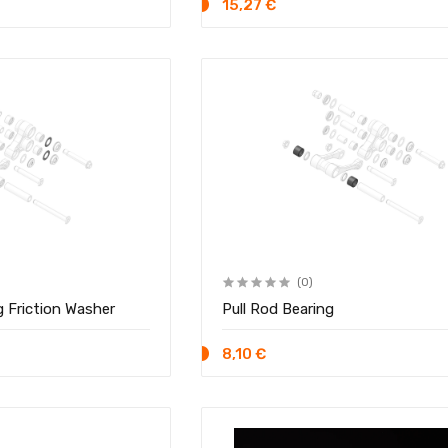
15,27 €
(0)
 Friction Washer
Pull Rod Bearing
8,10 €