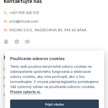
Kontaktujte nás
+421 905 420 512
info@ktmokr.com
RACING S.R.O., MADÁCHOVA 80, 943 60 NÁNA
Môj účet
Používanie súborov cookies
Tento web používa nevyhnutné súbory cookies na
Dashboard
zabezpečenie správneho fungovania a sledovacie
súbory cookies, aby sme pochopili, ako s ňou
Moje objednávky
komunikujete. V zmysle platnej legislatívy potrebujeme
Moje recenzie
Váš výslovný súhlas na používanie súborov cookies.
Prosím vyberte si.
Môj profil
Prijať všetko