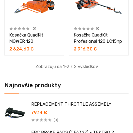
(0)
(0)
Kosačka QuadKit
Kosačka QuadKit
MOWER 120
Profesional 120 LC15hp
2 624,60 €
2 916,30 €
Zobrazujú sa 1-2 z 2 výsledkov
Najnovšie produkty
REPLACEMENT THROTTLE ASSEMBLY
79,14 €
(0)
EBC BRAKE PADS (CFA327) - TEKTRO 2