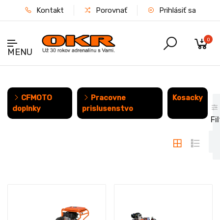
Kontakt
Porovnať
Prihlásiť sa
0
MENU
CFMOTO
Pracovne
Kosacky
doplnky
prislusenstvo
Fil