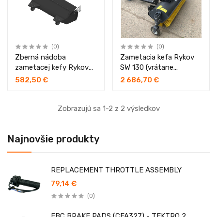
(0)
(0)
Zberná nádoba
Zametacia kefa Rykov
zametacej kefy Rykov
SW 130 (vrátane
SW 130
adaptéra a krycej clony)
582,50 €
2 686,70 €
Zobrazujú sa 1-2 z 2 výsledkov
Najnovšie produkty
REPLACEMENT THROTTLE ASSEMBLY
79,14 €
(0)
EBC BRAKE PADS (CFA327) - TEKTRO 2