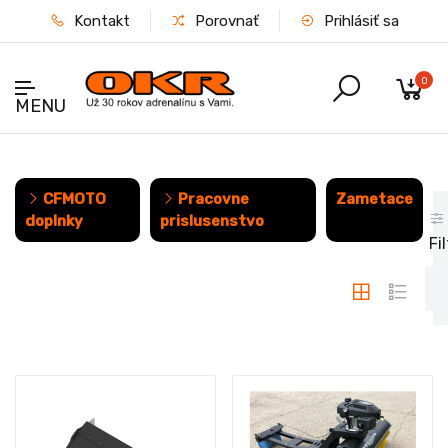
Kontakt
Porovnať
Prihlásiť sa
0
MENU
CFMOTO
Pracovne
Zametace
doplnky
prislusenstvo
Fil