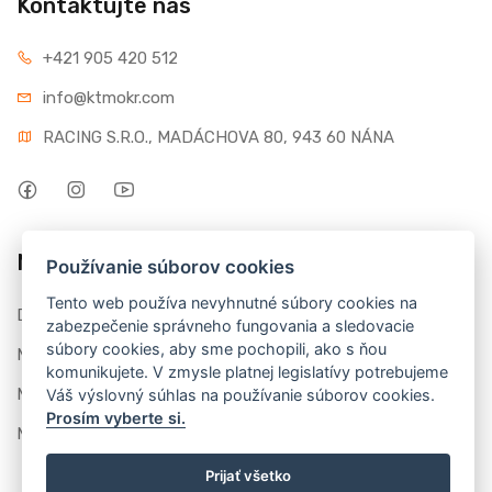
Kontaktujte nás
+421 905 420 512
info@ktmokr.com
RACING S.R.O., MADÁCHOVA 80, 943 60 NÁNA
Môj účet
Používanie súborov cookies
Tento web používa nevyhnutné súbory cookies na
Dashboard
zabezpečenie správneho fungovania a sledovacie
súbory cookies, aby sme pochopili, ako s ňou
Moje objednávky
komunikujete. V zmysle platnej legislatívy potrebujeme
Moje recenzie
Váš výslovný súhlas na používanie súborov cookies.
Prosím vyberte si.
Môj profil
Prijať všetko